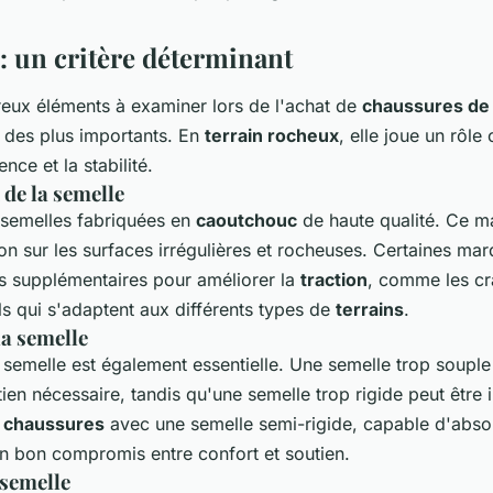
rain rocheux?
: un critère déterminant
eux éléments à examiner lors de l'achat de
chaussures de
n des plus importants. En
terrain rocheux
, elle joue un rôle 
nce et la stabilité.
de la semelle
semelles fabriquées en
caoutchouc
de haute qualité. Ce ma
ion sur les surfaces irrégulières et rocheuses. Certaines mar
s supplémentaires pour améliorer la
traction
, comme les c
ls qui s'adaptent aux différents types de
terrains
.
la semelle
 semelle est également essentielle. Une semelle trop souple
utien nécessaire, tandis qu'une semelle trop rigide peut être 
s
chaussures
avec une semelle semi-rigide, capable d'abso
un bon compromis entre confort et soutien.
 semelle