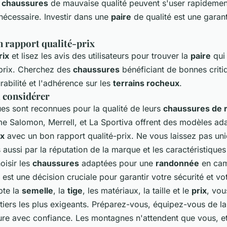
s
chaussures
de mauvaise qualité peuvent s'user rapidemen
n nécessaire. Investir dans une
paire
de qualité est une garan
n rapport qualité-prix
rix
et lisez les avis des utilisateurs pour trouver la
paire
qui 
-prix. Cherchez des
chaussures
bénéficiant de bonnes crit
urabilité et l'adhérence sur les
terrains rocheux
.
 considérer
es sont reconnues pour la qualité de leurs
chaussures de 
 Salomon, Merrell, et La Sportiva offrent des modèles ad
ux
avec un bon rapport qualité-prix. Ne vous laissez pas un
s aussi par la réputation de la marque et les caractéristique
oisir les
chaussures
adaptées pour une
randonnée
en cam
est une décision cruciale pour garantir votre sécurité et vo
pte la
semelle
, la
tige
, les matériaux, la taille et le
prix
, vou
ntiers les plus exigeants. Préparez-vous, équipez-vous de l
ture avec confiance. Les montagnes n'attendent que vous, et