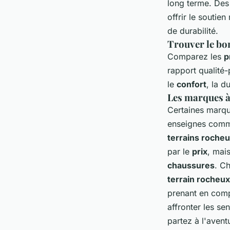
long terme. De
offrir le soutie
de durabilité.
Trouver le bo
Comparez les
p
rapport qualité
le
confort
, la d
Les marques à
Certaines marqu
enseignes comme
terrains roche
par le
prix
, mai
chaussures
. Ch
terrain rocheux
prenant en com
affronter les se
partez à l'aven