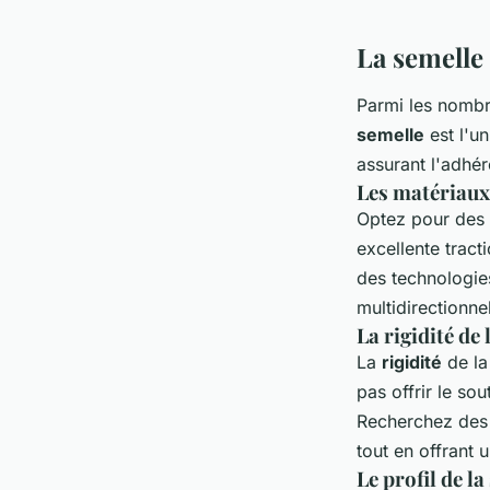
camping sur un ter
La semelle 
Antonin
•
27 juin 2024
•
5 min de lecture
Parmi les nombr
semelle
est l'u
assurant l'adhére
Les matériaux 
Optez pour des 
excellente tract
des technologie
multidirectionne
La rigidité de 
La
rigidité
de la
pas offrir le so
Recherchez de
tout en offrant 
Le profil de la