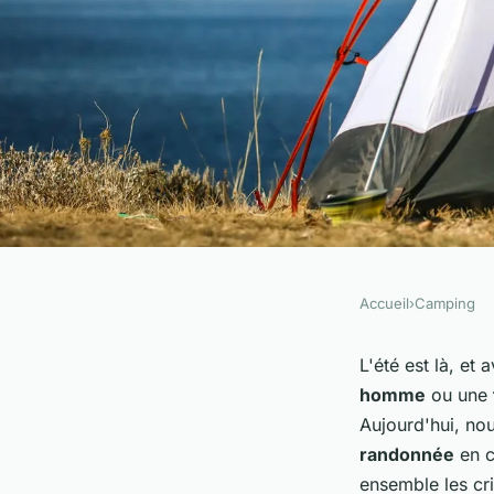
Accueil
›
Camping
CAMPING
Comment choisir de
L'été est là, et
homme
ou une
adaptées pour une 
Aujourd'hui, no
randonnée
en c
ensemble les cri