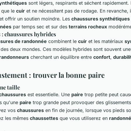
ynthétiques
sont légers, respirants et séchent rapidement. 
 que le
cuir
et ne nécessitent pas de rodage. En revanche, i
t offrir un soutien moindre. Les
chaussures synthétiques
nnées
par temps sec et sur des
terrains rocheux
modérémen
: chaussures hybrides
sures de randonnée
combinent le
cuir
et les matériaux
sy
eur des deux mondes. Ces modèles hybrides sont souvent une
randonneurs
cherchant un équilibre entre
confort
,
durabili
justement : trouver la bonne paire
ne taille
chaussures
est essentielle. Une
paire
trop petite peut caus
is qu'une
paire
trop grande peut provoquer des glissements
ayez vos
chaussures
en fin de journée, lorsque vos pieds s
tez les mêmes
chaussettes
que vous utiliserez en
randonn