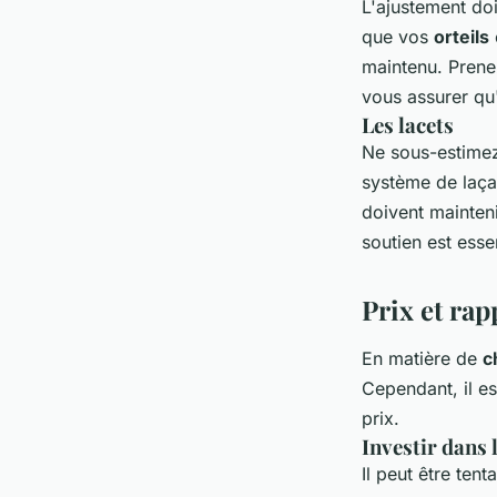
L'ajustement doi
que vos
orteils
maintenu. Pren
vous assurer qu'
Les lacets
Ne sous-estimez
système de laça
doivent mainten
soutien est essen
Prix et rap
En matière de
c
Cependant, il e
prix.
Investir dans 
Il peut être ten