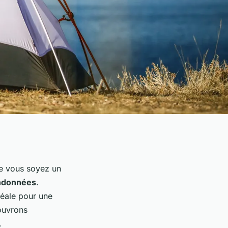
ue vous soyez un
ndonnées
.
déale pour une
ouvrons
.