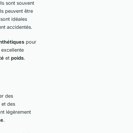
Ils sont souvent
ls peuvent être
sont idéales
t accidentés.
nthétiques
pour
 excellente
té
et
poids
.
er des
 et des
ont légèrement
ée
.