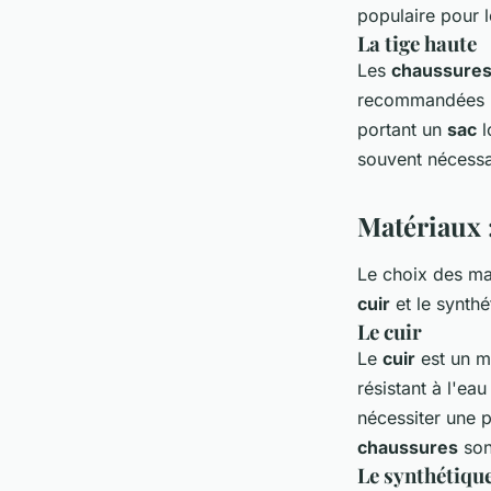
populaire pour 
La tige haute
Les
chaussure
recommandées 
portant un
sac
l
souvent nécessai
Matériaux :
Le choix des ma
cuir
et le synthé
Le cuir
Le
cuir
est un ma
résistant à l'ea
nécessiter une 
chaussures
so
Le synthétiqu