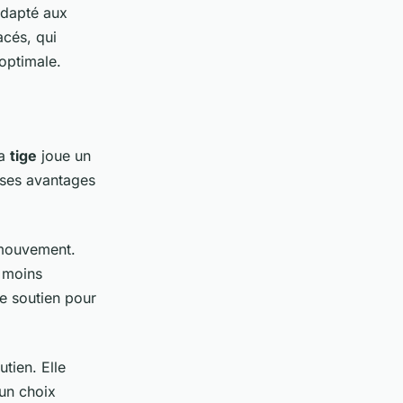
adapté aux
acés, qui
 optimale.
la
tige
joue un
 ses avantages
 mouvement.
moins
e soutien pour
tien. Elle
 un choix