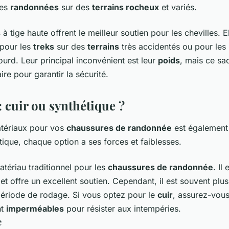
les
randonnées
sur des
terrains rocheux
et variés.
s
à tige haute offrent le meilleur soutien pour les chevilles. E
pour les
treks
sur des
terrains
très accidentés ou pour les
ourd. Leur principal inconvénient est leur
poids
, mais ce sac
re pour garantir la sécurité.
 cuir ou synthétique ?
tériaux pour vos
chaussures de randonnée
est également 
tique, chaque option a ses forces et faiblesses.
tériau traditionnel pour les
chaussures de randonnée
. Il
u et offre un excellent soutien. Cependant, il est souvent plus
période de rodage. Si vous optez pour le
cuir
, assurez-vou
nt
imperméables
pour résister aux intempéries.
e