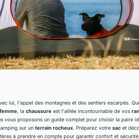
s chaussures
 avec lui, l'appel des montagnes et des sentiers escarpés. Q
femme
, la
chaussure
est l'alliée incontournable de vos
ra
randonnée en
us vous proposons un guide complet pour choisir la paire i
amping sur un
terrain rocheux
. Préparez votre
sac
et déc
tères à prendre en compte pour garantir confort et sécurité