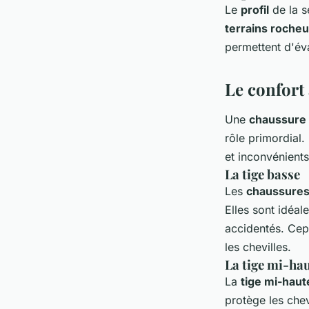
Le
profil
de la s
terrains roche
permettent d'éva
Le confort 
Une
chaussure
rôle primordial.
et inconvénients
La tige basse
Les
chaussure
Elles sont idéal
accidentés. Cep
les chevilles.
La tige mi-ha
La
tige mi-haut
protège les chev