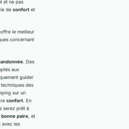
t et ne pas
tie de
confort
et
offre le meilleur
iques concernant
randonnée
. Des
aptés aux
iquement guider
s techniques des
ping sur un
tre
confort
. En
s serez prêt à
a
bonne paire
, et
 avec les