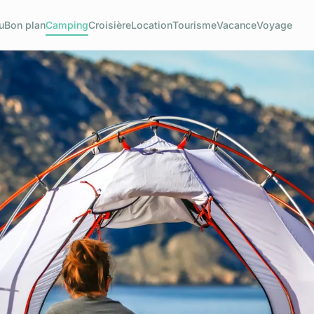
u
Bon plan
Camping
Croisière
Location
Tourisme
Vacance
Voyage