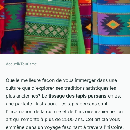
Accueil
›
Tourisme
TOURISME
Comment découvrir les
Quelle meilleure façon de vous immerger dans une
culture que d'explorer ses traditions artistiques les
traditions de tissage de tapis
plus anciennes? Le
tissage des tapis persans
en est
en Iran?
une parfaite illustration. Les tapis persans sont
l'incarnation de la culture et de l'histoire iranienne, un
Antonin
•
27 juin 2024
•
6 min de lecture
art qui remonte à plus de 2500 ans. Cet article vous
emmène dans un voyage fascinant à travers l'histoire,